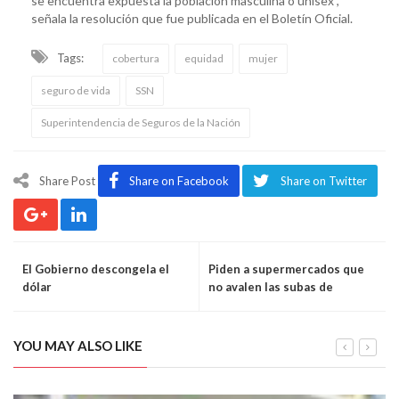
se encuentra expuesta la población masculina o unisex”,
señala la resolución que fue publicada en el Boletín Oficial.
Tags:
cobertura
equidad
mujer
seguro de vida
SSN
Superintendencia de Seguros de la Nación
Share Post
Share on Facebook
Share on Twitter
El Gobierno descongela el
Piden a supermercados que
dólar
no avalen las subas de
precios de hasta el 45%
YOU MAY ALSO LIKE