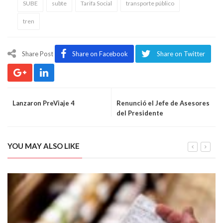
SUBE
subte
Tarifa Social
transporte público
tren
Share Post
Share on Facebook
Share on Twitter
Lanzaron PreViaje 4
Renunció el Jefe de Asesores
del Presidente
YOU MAY ALSO LIKE