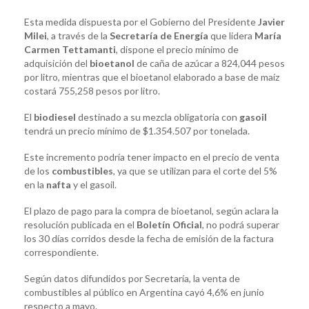
Esta medida dispuesta por el Gobierno del Presidente
Javier
Milei
, a través de la
Secretaría de Energía
que lidera
María
Carmen Tettamanti
, dispone el precio mínimo de
adquisición del
bioetanol
de caña de azúcar a 824,044 pesos
por litro, mientras que el bioetanol elaborado a base de maíz
costará 755,258 pesos por litro.
El
biodiesel
destinado a su mezcla obligatoria con
gasoil
tendrá un precio mínimo de $1.354.507 por tonelada.
Este incremento podría tener impacto en el precio de venta
de los
combustibles
, ya que se utilizan para el corte del 5%
en la
nafta
y el gasoil.
El plazo de pago para la compra de bioetanol, según aclara la
resolución publicada en el
Boletín Oficial
, no podrá superar
los 30 días corridos desde la fecha de emisión de la factura
correspondiente.
Según datos difundidos por Secretaría, la venta de
combustibles al público en Argentina cayó 4,6% en junio
respecto a mayo.