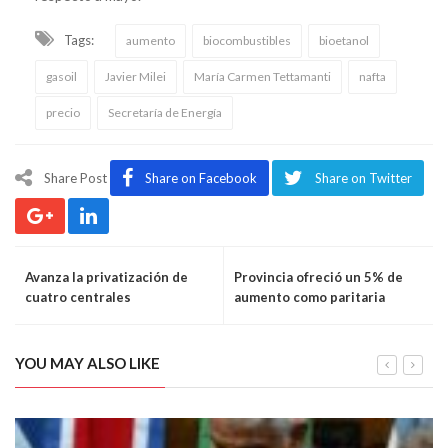
Tags:
aumento
biocombustibles
bioetanol
gasoil
Javier Milei
María Carmen Tettamanti
nafta
precio
Secretaría de Energía
Share Post
Share on Facebook
Share on Twitter
Avanza la privatización de
Provincia ofreció un 5% de
cuatro centrales
aumento como paritaria
hidroeléctricas
docente
YOU MAY ALSO LIKE