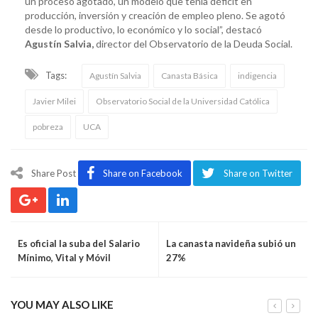
un proceso agotado, un modelo que tenía déficit en
producción, inversión y creación de empleo pleno. Se agotó
desde lo productivo, lo económico y lo social”, destacó
Agustín Salvia,
director del Observatorio de la Deuda Social.
Tags:
Agustín Salvia
Canasta Básica
indigencia
Javier Milei
Observatorio Social de la Universidad Católica
pobreza
UCA
Share Post
Share on Facebook
Share on Twitter
Es oficial la suba del Salario
La canasta navideña subió un
Mínimo, Vital y Móvil
27%
YOU MAY ALSO LIKE