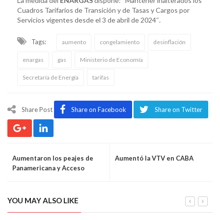
La medida del
ENARGAS
dispone: “Mantener inalterados los
Cuadros Tarifarios de Transición y de Tasas y Cargos por
Servicios vigentes desde el 3 de abril de 2024″.
Tags:
aumento
congelamiento
desinflación
enargas
gas
Ministerio de Economía
Secretaría de Energía
tarifas
Share Post
Share on Facebook
Share on Twitter
Aumentaron los peajes de
Aumentó la VTV en CABA
Panamericana y Acceso
Oeste
YOU MAY ALSO LIKE