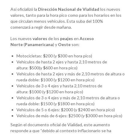
Así oficializó la
Dirección Nacional de Vialidad
los nuevos
valores, tanto para la hora pico como para los horarios en los
que circulan menos vehículos. Esta suba del 100%
comenzará a regir desde mañana.
Los nuevos
valores
de los
peajes
en
Acceso
Norte
(
Panamericana
) y
Oeste
son:
Motocicletas:
$
200 (y
$
300 en hora pico)
Vehículos de hasta 2 ejes y hasta 2,10 metros de
altura:
$
500(y
$
600 en hora pico)
Vehículos de hasta 2 ejes y más de 2,10 metros de altura o
rueda doble: $1000 (y $1200 en hora pico)
Vehículos de 3 o 4 ejes y hasta 2,10 metros de
altura: $1000 (y $1200 en hora pico)
Vehículos de 3 o 4 ejes y más de 2,10 metros de altura o
rueda doble: $1500 (y $1800 en hora pico)
Vehículos de 5 o 6 ejes: $2000 (y $2400 en hora pico)
Vehículos de más de 6 ejes: $2500 (y $3000 en hora pico)
Según el documento oficial de Vialidad, este aumento
responde a que “debido al contexto inflacionario se ha