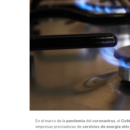
En el marco de la
pandemia
del
coronavirus
, el
Gobi
empresas prestadoras de
servicios de energía eléct