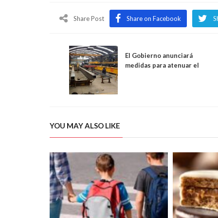
Share Post
Share on Facebook
S
El Gobierno anunciará
medidas para atenuar el
impacto de la cuarentena en
Pymes y monotributistas
YOU MAY ALSO LIKE