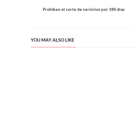
Prohíben el corte de servicios por 180 días
YOU MAY ALSO LIKE
Cayó el consumo de pan y de
Una fábrica d
facturas
concurso pr
 de un