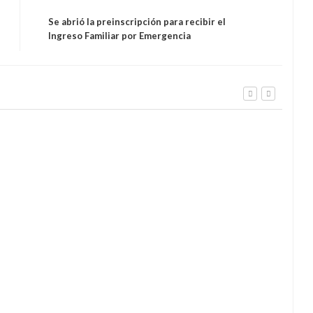
Se abrió la preinscripción para recibir el
Ingreso Familiar por Emergencia
e alfajores entró en
Una cervecería artesanal cierra su
eventivo
local en Vicente López
Gra
del