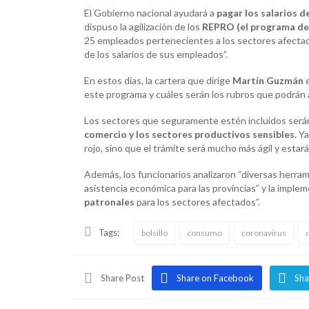
El Gobierno nacional ayudará a
pagar los salarios d
dispuso la agilización de los
REPRO (el programa de
25 empleados pertenecientes a los sectores afectado
de los salarios de sus empleados”.
En estos días, la cartera que dirige
Martín Guzmán
e
este programa y cuáles serán los rubros que podrán a
Los sectores que seguramente estén incluidos serán
comercio y los sectores productivos sensibles.
Ya
rojo, sino que el trámite será mucho más ágil y esta
Además, los funcionarios analizaron “diversas herra
asistencia económica para las provincias” y la imple
patronales
para los sectores afectados”.
Tags:
bolsillo
consumo
coronavirus
c
Share Post
Share on Facebook
Sha