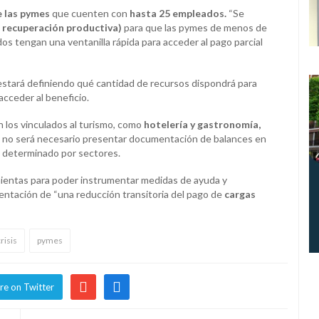
e las pymes
que cuenten con
hasta 25 empleados.
“Se
 recuperación productiva)
para que las pymes de menos de
s tengan una ventanilla rápida para acceder al pago parcial
stará definiendo qué cantidad de recursos dispondrá para
cceder al beneficio.
 los vinculados al turismo, como
hotelería y gastronomía,
 no será necesario presentar documentación de balances en
rá determinado por sectores.
mientas para poder instrumentar medidas de ayuda y
mentación de “una reducción transitoria del pago de
cargas
risis
pymes
re on Twitter