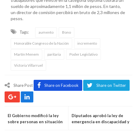
trabajadores que reviste en la categoría séptima cobrará un
sueldo de aproximadamente 1,1 millón de pesos. En tanto,
un director de comisión percibirá en bruto de 2,3 millones de
pesos.
Tags:
aumento
Bono
Honorable Congreso de la Nación
incremento
Martín Menem
paritaria
Poder Legislativo
Victoria Villarruel
Share Post
Share on Facebook
Share on Twitter
El Gobierno modificó la ley
Diputados aprobó la ley de
sobre personas en situación
emergencia en discapacidad y
de calle
aumento de jubilaciones