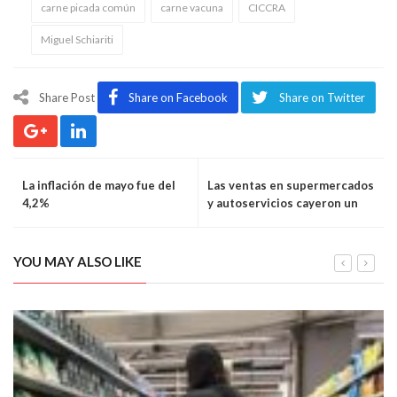
carne picada común
carne vacuna
CICCRA
Miguel Schiariti
Share Post
Share on Facebook
Share on Twitter
La inflación de mayo fue del
Las ventas en supermercados
4,2%
y autoservicios cayeron un
10% interanual en mayo
YOU MAY ALSO LIKE