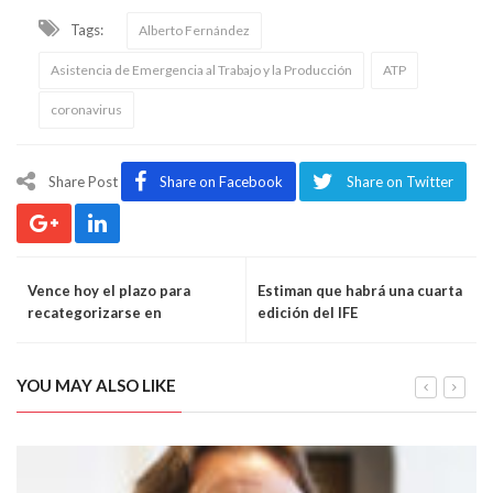
Tags:
Alberto Fernández
Asistencia de Emergencia al Trabajo y la Producción
ATP
coronavirus
Share Post
Share on Facebook
Share on Twitter
Vence hoy el plazo para
Estiman que habrá una cuarta
recategorizarse en
edición del IFE
Monotributo
YOU MAY ALSO LIKE