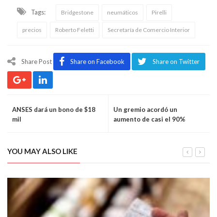
Tags:
Bridgestone
neumáticos
Pirelli
precios
Roberto Feletti
Secretaría de Comercio Interior
Share Post
Share on Facebook
Share on Twitter
ANSES dará un bono de $18
Un gremio acordó un
mil
aumento de casi el 90%
YOU MAY ALSO LIKE