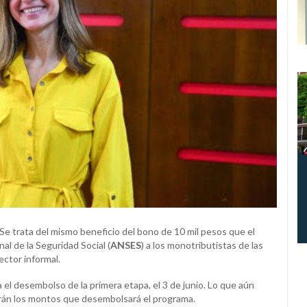
 Se trata del mismo beneficio del bono de 10 mil pesos que el
al de la Seguridad Social (
ANSES
) a los monotributistas de las
ector informal.
el desembolso de la primera etapa, el 3 de junio. Lo que aún
erán los montos que desembolsará el programa.