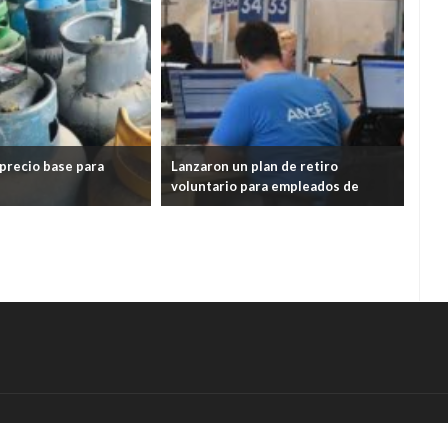
plan de retiro
Es oficial el aumento de las
Es 
ara empleados de
jubilaciones en agosto
jub
asi