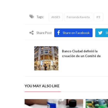
Tags:
ANSES
Fernanda Raverta
IFE
Share Post
Share on Facebook
S
Banco Ciudad definió la
creación de un Comité de
Políticas de Géneros
YOU MAY ALSO LIKE